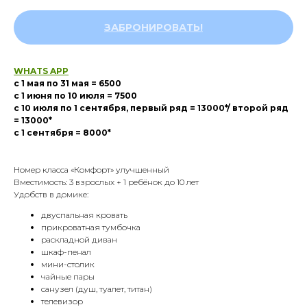
ЗАБРОНИРОВАТЬ!
WHATS APP
с 1 мая по 31 мая = 6500
с 1 июня по 10 июля = 7500
с 10 июля по 1 сентября, первый ряд = 13000*/ второй ряд
= 13000*
с 1 сентября = 8000*
Номер класса «Комфорт» улучшенный
Вместимость: 3 взрослых + 1 ребёнок до 10 лет
Удобств в домике:
двуспальная кровать
прикроватная тумбочка
раскладной диван
шкаф-пенал
мини-столик
чайные пары
санузел (душ, туалет, титан)
телевизор