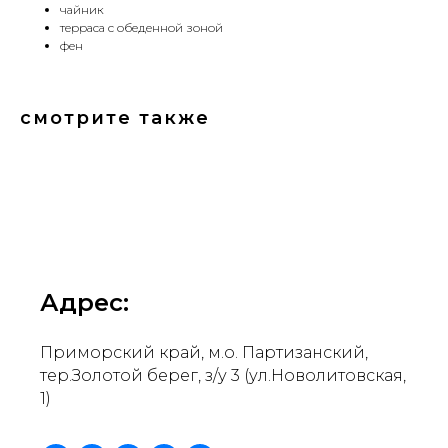
чайник
терраса с обеденной зоной
фен
смотрите также
Адрес:
Приморский край, м.о. Партизанский,
тер.Золотой берег, з/у 3 (ул.Новолитовская,
1)